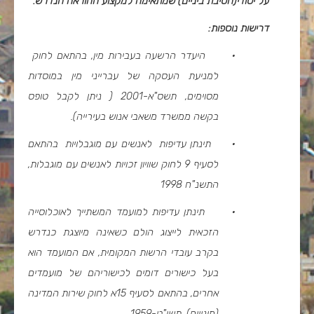
על יסודי(חטיבת ביניים) שמתאימה למקצוע ההוראה הנדרש
.
דרישות נוספות:
·
היעדר הרשעה בעבירות מין, בהתאם לחוק
למניעת העסקה של עברייני מין במוסדות
מסוימים, תשס"א-2001 ( ניתן לקבל טופס
בקשה ממשרד משאבי אנוש בעירייה).
·
תינתן עדיפות לאנשים עם מוגבלויות בהתאם
לסעיף 9 לחוק שוויון זכויות לאנשים עם מוגבלות,
התשנ"ח 1998
·
תינתן עדיפות למועמד המשתייך לאוכלוסייה
הזכאית לייצוג הולם כשאינה מיוצגת כנדרש
בקרב עובדי הרשות המקומית, אם המועמד הוא
בעל כישורים דומים לכישוריהם של מועמדים
אחרים, בהתאם לסעיף 15א לחוק שירות המדינה
(מינויים), תשי"ט-1959.