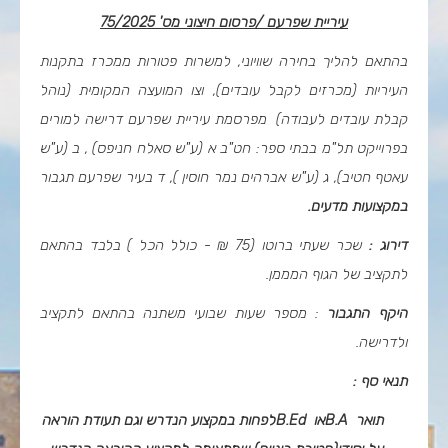
עיריית שפרעם /פרסום חיצוני מס'
75/2025
בהתאם להליך בחירה שוויוני, למשרות פטורות ממכרז בתקנות
העיריות (מכרזים לקבל עובדים), וצו המועצה המקומית (נוהל
קבלת עובדים לעבודה) מפרסמת עיריית שפרעם דרישה
למורים
בפרוייקט תל"מ בבתי ספר: חט"ב א (ע"ש סאלח חניפס) , ב
)
ע"ש
עאטף חטיב), ג (ע"ש אברהים נמר חוסין ), ד בעיר שפרעם תגבור
במקצועות מדעים.
דירוג :
שכר שעתי ברוטו (75 ₪ - כולל הכל ) בלבד בהתאם
לתקציב של הגוף המממן
.
היקף התגבור
: מספר שעות שבועי משתנה בהתאם לתקציב
ולדרישה
.
תנאי סף :
תואר
B.A
או
B.Ed
לפחות במקצוע הנדרש וגם תעודת הוראה