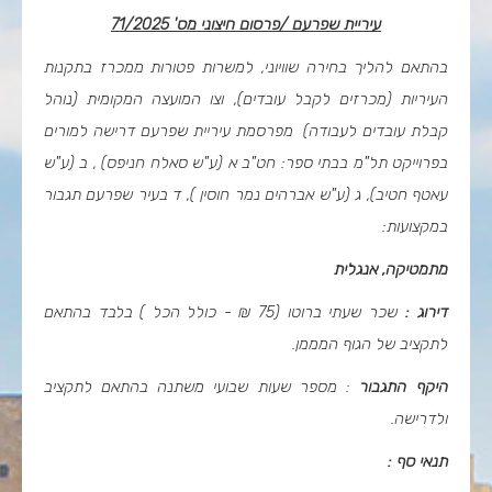
עיריית שפרעם /פרסום חיצוני מס'
71/2025
בהתאם להליך בחירה שוויוני, למשרות פטורות ממכרז בתקנות
העיריות (מכרזים לקבל עובדים), וצו המועצה המקומית (נוהל
קבלת עובדים לעבודה) מפרסמת עיריית שפרעם דרישה
למורים
בפרוייקט תל"מ בבתי ספר: חט"ב א (ע"ש סאלח חניפס) , ב
)
ע"ש
עאטף חטיב), ג (ע"ש אברהים נמר חוסין ), ד בעיר שפרעם תגבור
במקצועות
:
מתמטיקה, אנגלית
דירוג :
שכר שעתי ברוטו (75 ₪ - כולל הכל ) בלבד בהתאם
לתקציב של הגוף המממן
.
היקף התגבור
: מספר שעות שבועי משתנה בהתאם לתקציב
ולדרישה
.
תנאי סף :