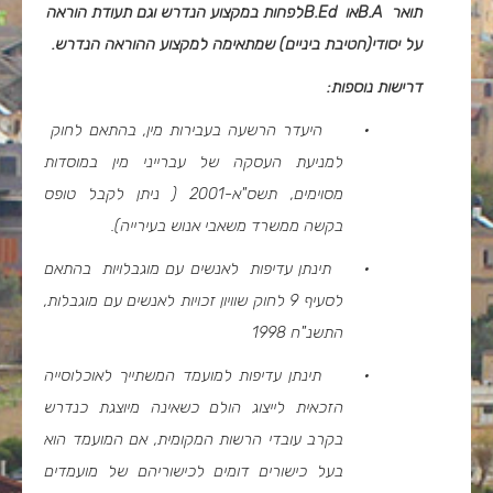
תואר
B.A
או
B.Ed
לפחות במקצוע הנדרש וגם תעודת הוראה
על יסודי(חטיבת ביניים) שמתאימה למקצוע ההוראה הנדרש
.
דרישות נוספות:
·
היעדר הרשעה בעבירות מין, בהתאם לחוק
למניעת העסקה של עברייני מין במוסדות
מסוימים, תשס"א-2001 ( ניתן לקבל טופס
בקשה ממשרד משאבי אנוש בעירייה).
·
תינתן עדיפות לאנשים עם מוגבלויות בהתאם
לסעיף 9 לחוק שוויון זכויות לאנשים עם מוגבלות,
התשנ"ח 1998
·
תינתן עדיפות למועמד המשתייך לאוכלוסייה
הזכאית לייצוג הולם כשאינה מיוצגת כנדרש
בקרב עובדי הרשות המקומית, אם המועמד הוא
בעל כישורים דומים לכישוריהם של מועמדים