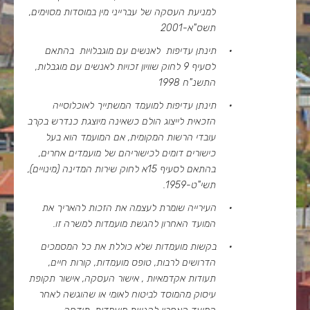
למניעת העסקה של עברייני מין במוסדות מסוימים,
תשס"א-2001
·
תינתן עדיפות לאנשים עם מוגבלויות בהתאם
לסעיף 9 לחוק שוויון זכויות לאנשים עם מוגבלות,
התשנ"ח 1998
·
תינתן עדיפות למועמד המשתייך לאוכלוסייה
הזכאית לייצוג הולם כשאינה מיוצגת כנדרש בקרב
עובדי הרשות המקומית, אם המועמד הוא בעל
כישורים דומים לכישוריהם של מועמדים אחרים,
בהתאם לסעיף 15א לחוק שירות המדינה (מינויים),
תשי"ט-1959.
·
העירייה שומרת לעצמה את הזכות להאריך את
המועד האחרון להגשת מועמדות למשרה זו.
·
בקשות מועמדות שלא כוללת את כל המסמכים
הדרושים לרבות, טופס מועמדות, קורות חיים,
תעודות אקדמאיות , אישור העסקה, אישור תקופת
עיסוק מהמוסד לביטוח לאומי או שהוגשה לאחר