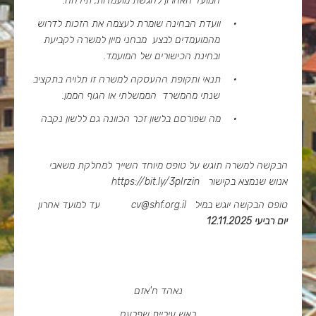
המועד האחרון להגשת מועמדות, תידחה.
·
וועדת הבחינה שומרת לעצמה את הזכות לדרוש
מהמועמדים לבצע מבחני מיון למשרה לקביעת
ובחינת הכישורים של המועמד.
·
תנאי ותקופת ההעסקה למשרה זו תלויה בתקציב
שנתי מהמשרד הממשלתי או הגוף הממן.
·
מה שפורסם בלשון זכר הכוונה גם ללשון נקבה
הבקשה למשרה תוגש על טופס מיוחד השייך למחלקת משאבי
אנוש שנמצא בקישור
https://bit.ly/3pIrzin
טופס הבקשה יוגש במיל
cv@shf.org.il
עד למועד אחרון
יום רביעי 12.11.2025
נאהד ח'אזם
ראש עיריית שפרעם