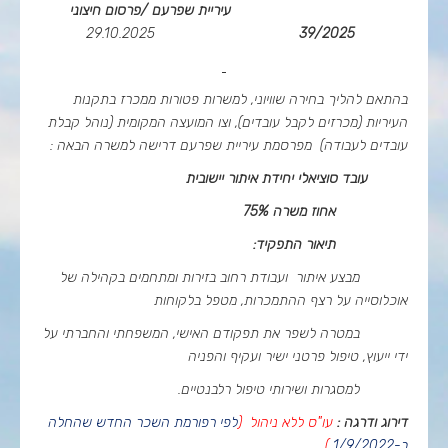
עיריית שפרעם /פרסום חיצוני
29.10.2025
39/2025
בהתאם להליך בחירה שוויוני, למשרות פטורות ממכרז בתקנות
העיריות (מכרזים לקבל עובדים), וצו המועצה המקומית (נוהל קבלת
עובדים לעבודה) מפרסמת עיריית שפרעם דרישה למשרה הבאה :
עובד סוציאלי יחידת איתור יישובית
אחוז משרה 75%
תיאור התפקיד:
מבצע איתור ועבודת רחוב בזירות ומתחמים בקהילה של
אוכלוסייה על רצף ההתמכרות, מטפל בלקוחות
במטרה לשפר את תפקודם האישי, המשפחתי והחברתי על
ידי ייעוץ, טיפול פרטני ישיר ועקיף והפניה
למסגרות ושירותי טיפול רלבנטיים.
דירוג ודרגה :
עו"ס ללא ניהול (
לפי רפורמת השכר החדש שהחלה
ב-1/9/2022
)