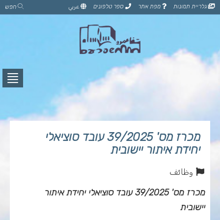
דלג
גלריית תמונות
מפת אתר
ספר טלפונים
عربي
חפש
לתוכן
הדף
לחץ
לפתי
תפרי
מכרז מס' 39/2025 עובד סוציאלי
יחידת איתור יישובית
وظائف
מכרז מס' 39/2025 עובד סוציאלי יחידת איתור
יישובית