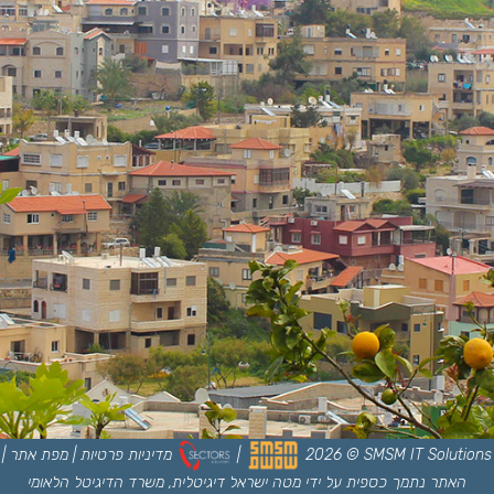
SMSM IT Solutions
©
2026
|
מדיניות פרטיות
|
מפת אתר
|
האתר נתמך כספית על ידי מטה ישראל דיגיטלית, משרד הדיגיטל הלאומי