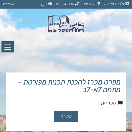
דלג
גלריית תמונות
מפת אתר
ספר טלפונים
عربي
חפש
לתוכן
הדף
לחץ
לפתי
תפרי
מפרט מכרז להכנת תכנית מפורטת -
מתחם 7א-7ב
מכרזים
שמירה